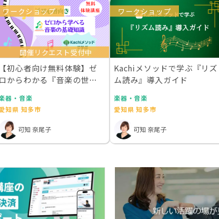
ワークショップ
ワークショップ
開催リクエスト受付中
【初心者向け無料体験】ゼ
Kachiメソッドで学ぶ『リズ
ロからわかる『音楽の世界
ム読み』導入ガイド
地図』
楽器・音楽
楽器・音楽
愛知県 知多市
愛知県 知多市
可知 奈尾子
可知 奈尾子