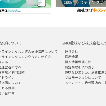
なびについて
GMO趣味なび株式会社に
ンラインレッスン導入支援講座について
運営会社
ンラインレッスンのやり方、始め方
採用情報
催する
個人情報保護方針
室運営者の方へ
特定商取引法の表示
責事項／利用規約
趣味なびエシカル消費推進
イドライン
プロモーションについて
部送信について
メーカー・広告代理店のご
くある質問
問い合わせ