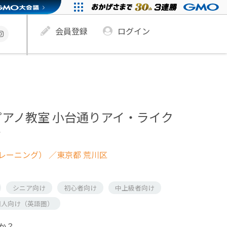
会員登録
ログイン
アノ教室 小台通りアイ・ライク
す
レーニング）
／東京都 荒川区
シニア向け
初心者向け
中上級者向け
国人向け（英語圏）
か？