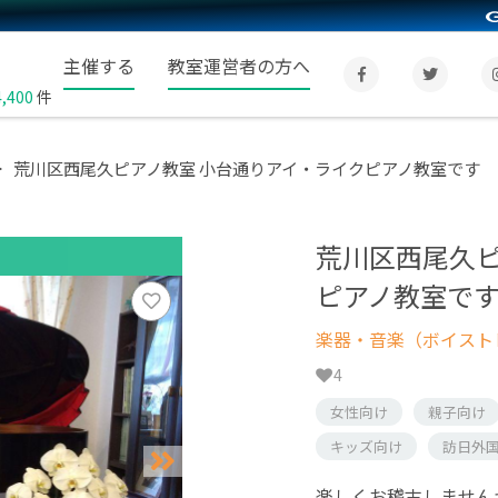
主催する
教室運営者の方へ
4,400
件
荒川区西尾久ピアノ教室 小台通りアイ・ライクピアノ教室です
荒川区西尾久ピ
ピアノ教室で
楽器・音楽（ボイスト
4
女性向け
親子向け
キッズ向け
訪日外
楽しくお稽古しません