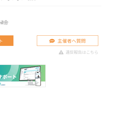
eil❀
ト
主催者へ質問
違反報告はこちら