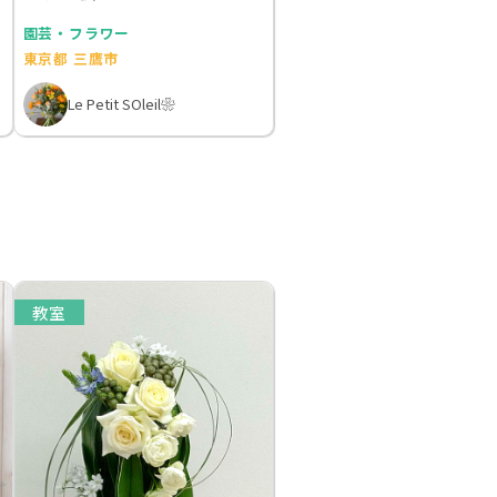
園芸・フラワー
東京都 三鷹市
Le Petit SOleil❀
教室