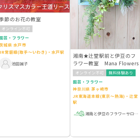
季節のお花の教室
オンライン不可
園芸・フラワー
茨城県 水戸市
JR常磐線(取手～いわき)・水戸駅
湘南★辻堂駅前と伊豆のフ
ラワー教室 Mana Flowers
池田誠子
オンライン不可
無料体験あり
園芸・フラワー
神奈川県 茅ヶ崎市
JR東海道本線(東京～熱海)・辻堂
駅
湘南と伊豆のフラワーサロンMana Fowers + Green