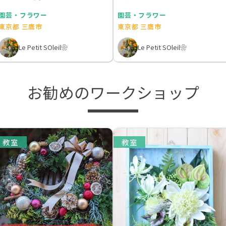
と、こんまり流お片付…
園芸・フラワー
園芸・フラワー
東京都 三鷹市
東京都 三鷹市
Le Petit SOleil❀
Le Petit SOleil❀
お勧めのワークショップ
教室
教室