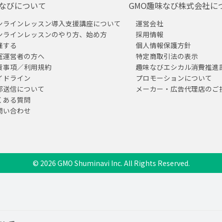
なびについて
GMO趣味なび株式会社に
ンラインレッスン導入支援講座について
運営会社
ンラインレッスンのやり方、始め方
採用情報
催する
個人情報保護方針
室運営者の方へ
特定商取引法の表示
責事項／利用規約
趣味なびエシカル消費推進
イドライン
プロモーションについて
部送信について
メーカー・広告代理店のご
くある質問
問い合わせ
© 2026 GMO Shuminavi Inc. All Rights Reserved.