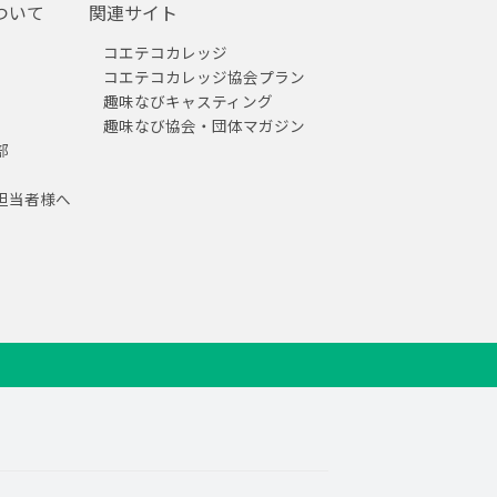
ついて
関連サイト
コエテコカレッジ
コエテコカレッジ協会プラン
趣味なびキャスティング
趣味なび協会・団体マガジン
部
担当者様へ