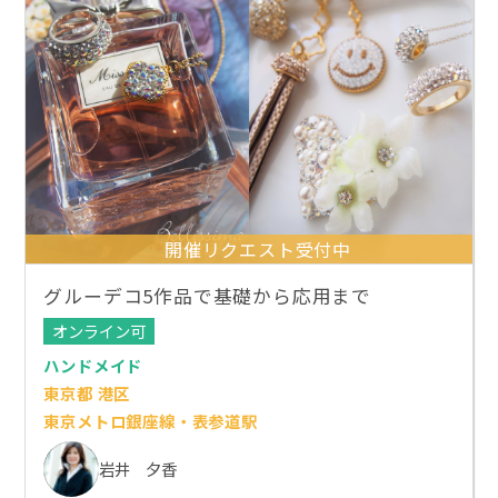
開催リクエスト受付中
グルーデコ5作品で基礎から応用まで
オンライン可
ハンドメイド
東京都 港区
東京メトロ銀座線・表参道駅
岩井 夕香