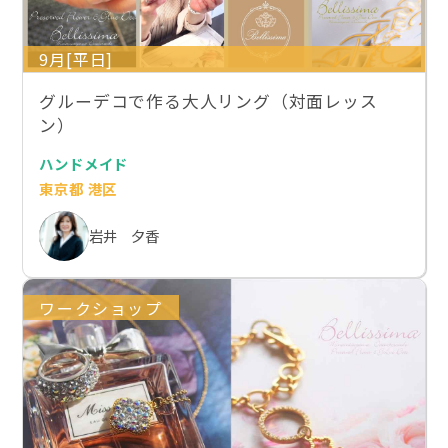
9月[平日]
グルーデコで作る大人リング（対面レッス
ン）
ハンドメイド
東京都 港区
岩井 夕香
ワークショップ