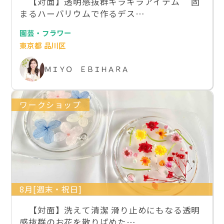
【対面】透明感抜群キラキラアイテム 固
まるハーバリウムで作るデス…
園芸・フラワー
東京都 品川区
ＭＩＹＯ ＥＢＩＨＡＲＡ
ワークショップ
8月[週末・祝日]
【対面】洗えて清潔 滑り止めにもなる透明
感抜群のお花を散りばめた…