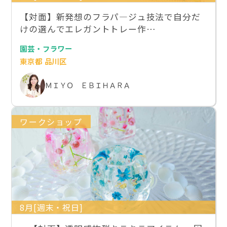
【対面】新発想のフラパ―ジュ技法で自分だ
けの選んでエレガントトレー作…
園芸・フラワー
東京都 品川区
ＭＩＹＯ ＥＢＩＨＡＲＡ
ワークショップ
8月[週末・祝日]