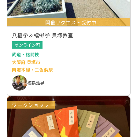
開催リクエスト受付中
八極拳＆蟷螂拳 貝塚教室
オンライン可
武道・格闘技
大阪府 貝塚市
南海本線・二色浜駅
福島浩晃
ワークショップ