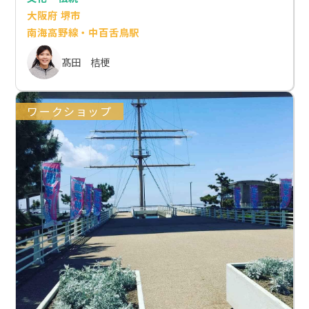
大阪府 堺市
南海高野線・中百舌鳥駅
髙田 桔梗
ワークショップ