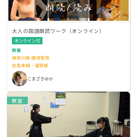
大人の国語朗読ワーク（オンライン）
オンライン可
教養
神奈川県 横須賀市
京急本線・浦賀駅
こまざきゆか
教室