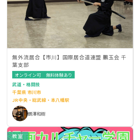
無外流居合【市川】国際居合道連盟 鵬玉会 千
葉支部
オンライン可
無料体験あり
武道・格闘技
千葉県 市川市
JR中央・総武線・本八幡駅
鶴澤和樹
教室