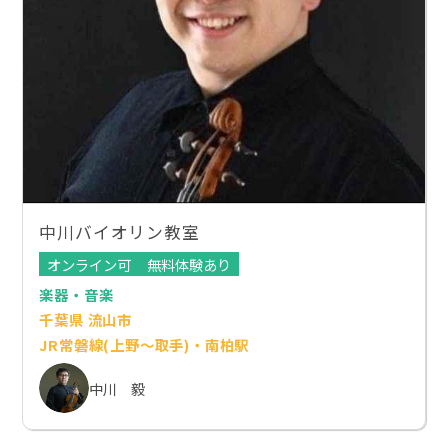
中川バイオリン教室
オンライン可
無料体験あり
楽器・音楽
千葉県 流山市
JR常磐線(上野～取手)・南柏駅
中川 毅