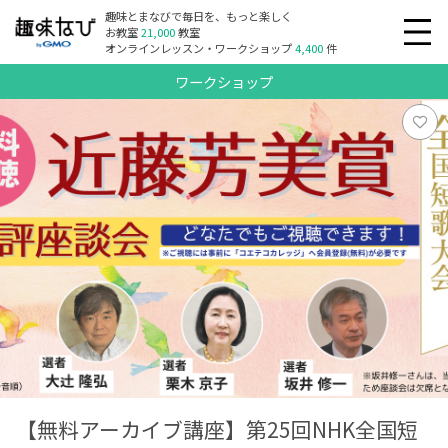
趣味とまなびで毎日を、もっと楽しく
お教室
21,000
教室
オンラインレッスン・ワークショップ
4,400
件
ワークショップ
【無料アーカイブ講座】第25回NHK全国短