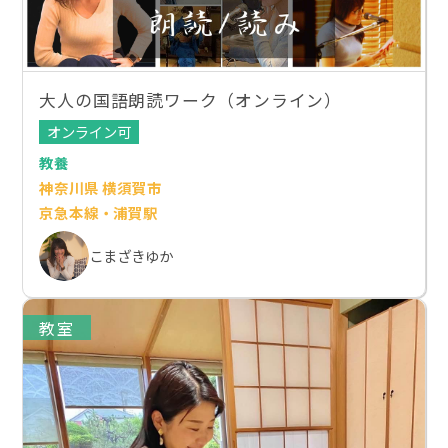
大人の国語朗読ワーク（オンライン）
オンライン可
教養
神奈川県 横須賀市
京急本線・浦賀駅
こまざきゆか
教室