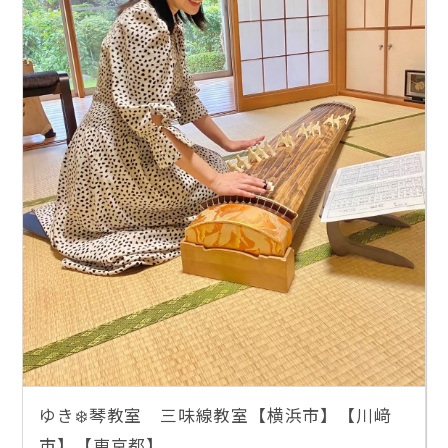
ゆき❄️琴教室 三味線教室【横浜市】【川﨑
市】【東京都】