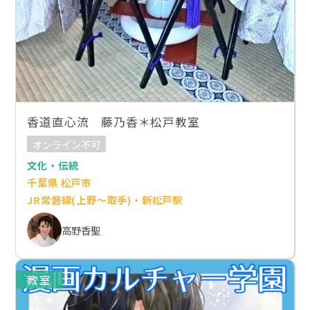
香道直心流 藤乃香＊松戸教室
オンライン不可
文化・伝統
千葉県 松戸市
JR常磐線(上野～取手)・新松戸駅
高野香聖
教室