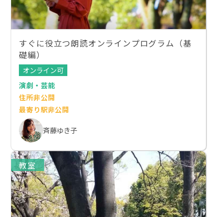
すぐに役立つ朗読オンラインプログラム（基
礎編）
オンライン可
演劇・芸能
住所非公開
最寄り駅非公開
斉藤ゆき子
教室