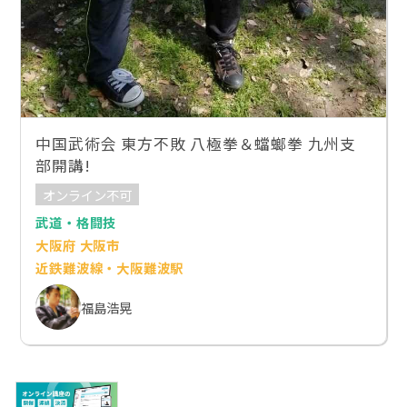
中国武術会 東方不敗 八極拳＆蟷螂拳 九州支
部開講!
オンライン不可
武道・格闘技
大阪府 大阪市
近鉄難波線・大阪難波駅
福島浩晃