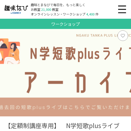
趣味とまなびで毎日を、もっと楽しく
お教室
21,000
教室
オンラインレッスン・ワークショップ
4,400
件
ワークショップ
【定額制講座専用】 N学短歌plusライブ