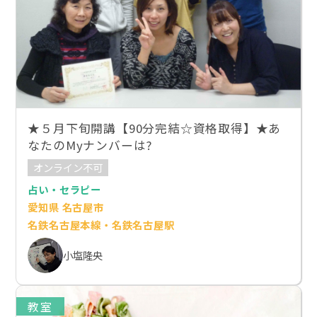
★５月下旬開講【90分完結☆資格取得】★あ
なたのMyナンバーは?
オンライン不可
占い・セラピー
愛知県 名古屋市
名鉄名古屋本線・名鉄名古屋駅
小塩隆央
教室