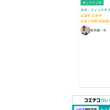
オンライン可
ヨガ・フィットネ
広島県 広島市
広電２号線(宮島線
南免羅一朱