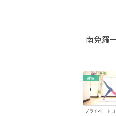
南免羅
教室
プライベートヨ