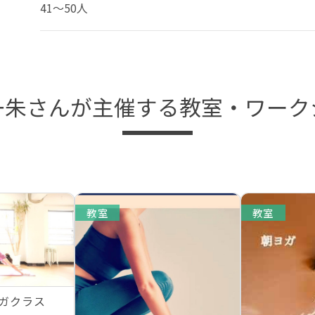
41～50人
一朱さんが主催する教室・ワーク
教室
教室
ガクラス