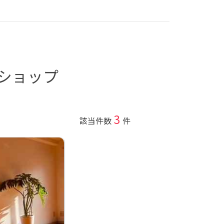
ショップ
3
該当件数
件