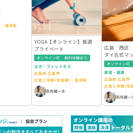
ス
)・高須駅
YOGA【オンライン】毎週
広島 西区 
プライベート
タイ古式マ
オンライン可
無料体験あり
サージ・
オンライン可
ヨガ・フィットネス
美容・健康
広島県 広島市
広島県 広島市
広電２号線(宮島線)・高須駅
広電２号線(宮
南免羅一朱
南免羅一