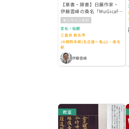
【篆書・隷書】日展作家・
伊藤雲峰の桑名「MuGicafe
書会」
オンライン不可
文化・伝統
三重県 桑名市
JR関西本線(名古屋～亀山)・桑名
駅
伊藤雲峰
教室