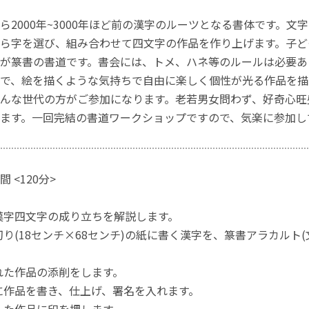
ら2000年~3000年ほど前の漢字のルーツとなる書体です。文
ら字を選び、組み合わせて四文字の作品を作り上げます。子ど
が篆書の書道です。書会には、トメ、ハネ等のルールは必要あ
で、絵を描くような気持ちで自由に楽しく個性が光る作品を描
んな世代の方がご参加になります。老若男女問わず、好奇心旺
ます。一回完結の書道ワークショップですので、気楽に参加し
 <120分>
書く漢字四文字の成り立ちを解説します。
八つ切り(18センチ×68センチ)の紙に書く漢字を、篆書アラカルト
書かれた作品の添削をします。
さらに作品を書き、仕上げ、署名を入れます。