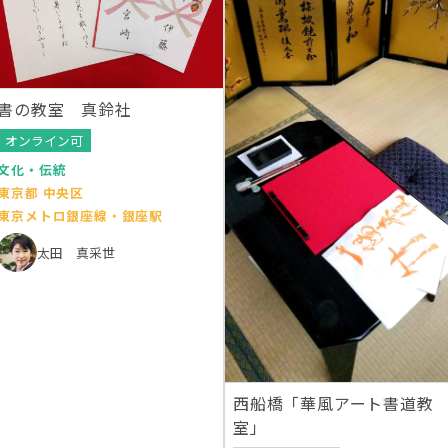
書の教室 真鈴社
オンライン可
文化・伝統
東京都 中央区
東京メトロ銀座線・銀座駅
太田 真采世
西船橋「華風アート書道教
室」