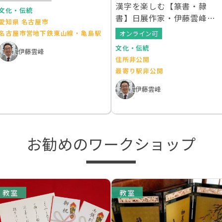
漢字を楽しむ【篆書・隷
文化・伝統
書】日展作家・伊藤雲峰の
愛知県 名古屋市
オンライン書会
名古屋市営地下鉄東山線・亀島駅
オンライン可
文化・伝統
伊藤雲峰
住所非公開
最寄り駅非公開
伊藤雲峰
お勧めのワークショップ
教室
教室