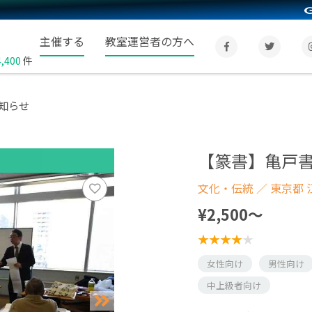
主催する
教室運営者の方へ
4,400
件
知らせ
【篆書】亀戸
文化・伝統
／ 東京都 
¥2,500〜
女性向け
男性向け
中上級者向け