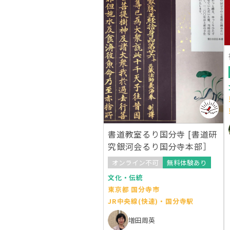
書道教室るり国分寺 [書道研
究銀河会るり国分寺本部］
オンライン不可
無料体験あり
文化・伝統
東京都 国分寺市
JR中央線(快速)・国分寺駅
増田周英