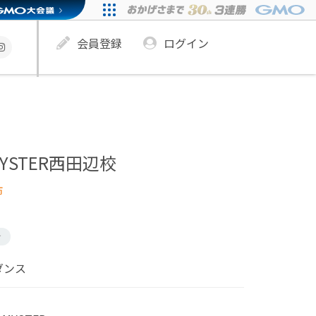
会員登録
ログイン
o MYSTER西田辺校
市
け
ダンス