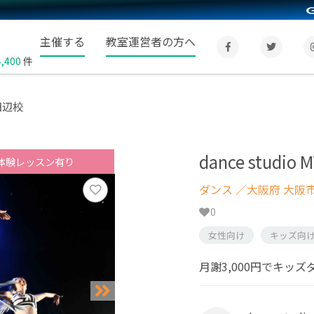
主催する
教室運営者の方へ
4,400
件
西田辺校
dance studi
体験レッスン有り
ダンス
／大阪府 大阪
0
女性向け
キッズ向
月謝3,000円でキッズ