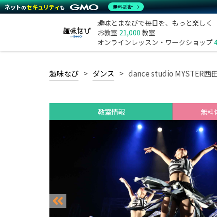
無料診断
趣味とまなびで毎日を、もっと楽しく
お教室
21,000
教室
オンラインレッスン・ワークショップ
趣味なび
ダンス
dance studio MYSTER
教室情報
無料