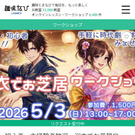
趣味とまなびで毎日を、もっと楽しく
お教室
21,000
教室
オンラインレッスン・ワークショップ
4,400
件
ワークショップ
リクエスト受付中
リクエスト受付中