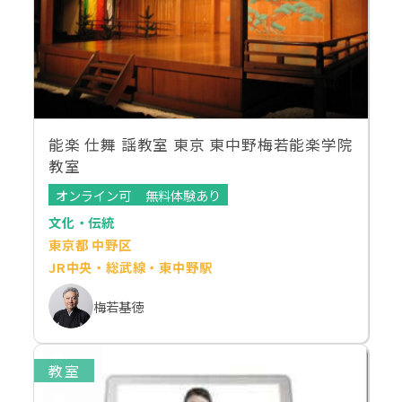
能楽 仕舞 謡教室 東京 東中野梅若能楽学院
教室
オンライン可
無料体験あり
文化・伝統
東京都 中野区
JR中央・総武線・東中野駅
梅若基徳
教室