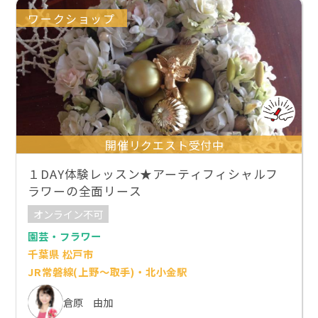
ワークショップ
開催リクエスト受付中
１DAY体験レッスン★アーティフィシャルフ
ラワーの全面リース
オンライン不可
園芸・フラワー
千葉県 松戸市
JR常磐線(上野～取手)・北小金駅
倉原 由加