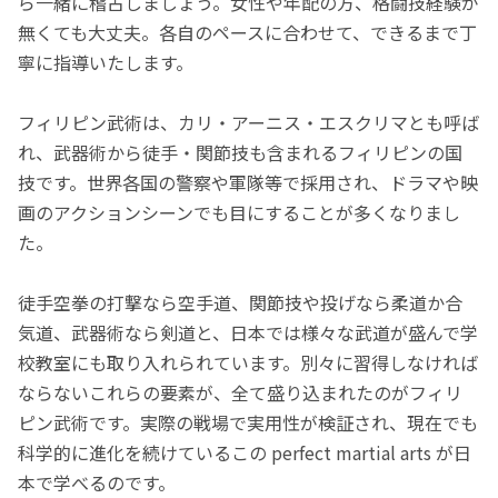
ら一緒に稽古しましょう。女性や年配の方、格闘技経験が
無くても大丈夫。各自のペースに合わせて、できるまで丁
寧に指導いたします。
フィリピン武術は、カリ・アーニス・エスクリマとも呼ば
れ、武器術から徒手・関節技も含まれるフィリピンの国
技です。世界各国の警察や軍隊等で採用され、ドラマや映
画のアクションシーンでも目にすることが多くなりまし
た。
徒手空拳の打撃なら空手道、関節技や投げなら柔道か合
気道、武器術なら剣道と、日本では様々な武道が盛んで学
校教室にも取り入れられています。別々に習得しなければ
ならないこれらの要素が、全て盛り込まれたのがフィリ
ピン武術です。実際の戦場で実用性が検証され、現在でも
科学的に進化を続けているこの perfect martial arts が日
本で学べるのです。