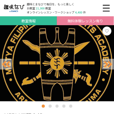
趣味とまなびで毎日を、もっと楽しく
お教室
21,000
教室
オンラインレッスン・ワークショップ
4,400
件
教室情報
無料体験レッスン有り