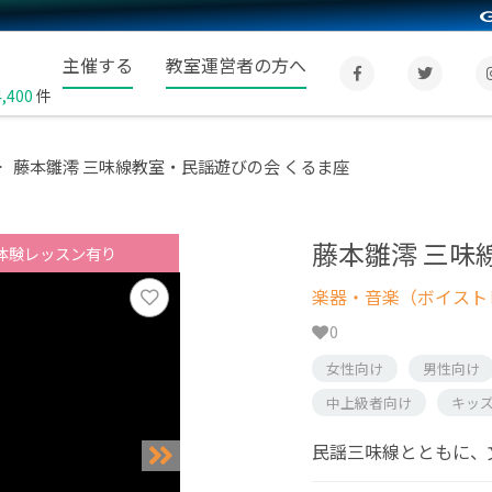
主催する
教室運営者の方へ
4,400
件
藤本雛澪 三味線教室・民謡遊びの会 くるま座
藤本雛澪 三味
体験レッスン有り
楽器・音楽（ボイスト
0
女性向け
男性向け
中上級者向け
キッ
民謡三味線とともに、