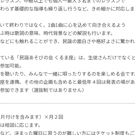
レッスン、中級以上でも個人～最大３名までのレッスンで
わらず基礎的な指導も繰り返し行うなど、きめ細かに対応しま
いて終わりではなく、1曲1曲に心を込めて向き合えるよう
ぶ時は歌詞の意味、時代背景などの解説も行います。
などにも触れることができ、民謡の面白さや格好よさに驚かれ
ている「民謡あそびの会 くるま座」は、生徒さんだけでなく
参加可能。
を聴いたり、みんなで一緒に唄ったりするのを楽しめる会です
座を連携、その他の企画も含めると最低年４回は発表の場があ
参加できます（選抜制ではありません）
・片付けを含みます）×月２回
は相談に応じます。
など、決まった曜日に習うのが難しい方にはチケット制度もご