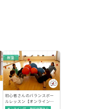
教室
初心者さんのバランスボー
ルレッスン【オンラインレ
ッスンあり】
オンライン可
無料体験あり