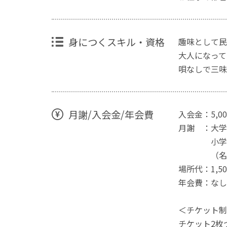
身につくスキル・資格
趣味として民
大人になって
唄なしで三味
月謝/入会金/年会費
入会金：5,0
月謝 ：大学
小学生～高
（名取取得
場所代：1,
年会費：なし
＜チケット制
チケット2枚