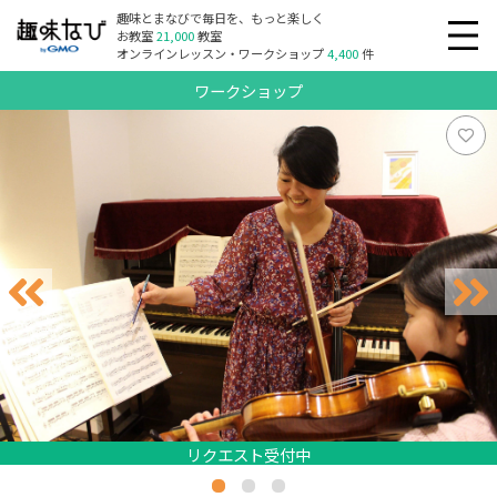
趣味とまなびで毎日を、もっと楽しく
お教室
21,000
教室
オンラインレッスン・ワークショップ
4,400
件
ワークショップ
リクエスト受付中
リクエスト受付中
リクエスト受付中
リクエスト受付中