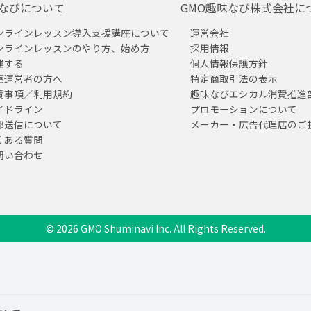
なびについて
GMO趣味なび株式会社に
ンラインレッスン導入支援講座について
運営会社
ンラインレッスンのやり方、始め方
採用情報
催する
個人情報保護方針
室運営者の方へ
特定商取引法の表示
責事項／利用規約
趣味なびエシカル消費推進
イドライン
プロモーションについて
部送信について
メーカー・広告代理店のご
くある質問
問い合わせ
© 2026 GMO Shuminavi Inc. All Rights Reserved.