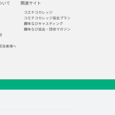
ついて
関連サイト
コエテコカレッジ
コエテコカレッジ協会プラン
趣味なびキャスティング
趣味なび協会・団体マガジン
部
担当者様へ