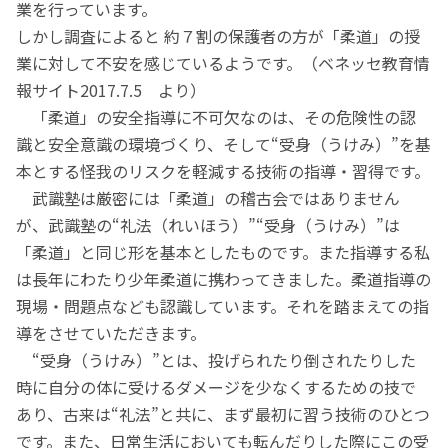
業を行っています。
しかし調査によると 約７割の保護者の方が「柔道」の授
業に対して不安を感じているようです。（ベネッセ教育情
報サイト2017.7.5 より）
「柔道」の安全指導に不可欠なのは、その危険性の認
識と安全意識の環境づくり、そして“受身（うけみ）”を基
本とする怪我のリスクを軽減する技術の指導・習得です。
武識塾は厳密には「柔道」の稽古会ではありません
が、武識塾の“礼法（れいほう）”“受身（うけみ）”は
「柔道」と同じ形を基本としたものです。また指導する私
は長年にわたり少年柔道に携わってきました。柔道指導の
現場・問題点なども認識しています。それを踏まえての指
導をさせていただきます。
“受身（うけみ）”とは、投げられたり倒されたりした
時に自分の体に受けるダメージを少なくするための技で
あり、古来は“礼法”と共に、まず最初に習う技術のひとつ
です。また、日常生活においても転んだりした際にこの受