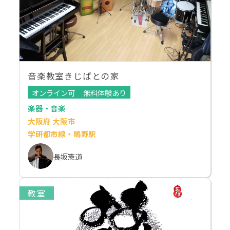
音楽教室きじばとの家
オンライン可
無料体験あり
楽器・音楽
大阪府 大阪市
学研都市線・鴫野駅
長坂憲道
教室