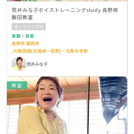
荒井みな子ボイストレーニングstudy 長野県
飯田教室
オンライン不可
楽器・音楽
長野県 飯田市
JR飯田線(天竜峡～辰野)・元善光寺駅
荒井みな子
教室