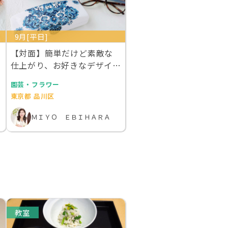
9月[平日]
【対面】簡単だけど素敵な
仕上がり、お好きなデザイン
で作成するあなただ…
園芸・フラワー
東京都 品川区
ＭＩＹＯ ＥＢＩＨＡＲＡ
教室