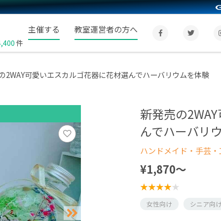
主催する
教室運営者の方へ
4,400
件
の2WAY可愛いエスカルゴ花器に花材選んでハーバリウムを体験
新発売の2WA
んでハーバリ
ハンドメイド・手芸・
¥1,870〜
女性向け
シニア向