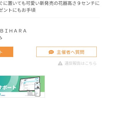
ぐに置いても可愛い新発売の花器高さ９センチに
ゼントにもお手頃
ＢＩＨＡＲＡ
み
ト
主催者へ質問
違反報告はこちら