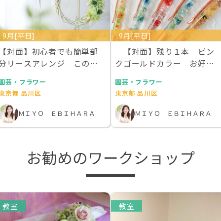
9月[平日]
9月[平日]
【対面】初心者でも簡単部
【対面】残り１本 ピン
分リースアレンジ この世
クゴールドカラー お好き
にないグリーンのバラ…
な本物のお花を１００…
園芸・フラワー
園芸・フラワー
東京都 品川区
東京都 品川区
ＭＩＹＯ ＥＢＩＨＡＲＡ
ＭＩＹＯ ＥＢＩＨＡＲＡ
お勧めのワークショップ
教室
教室