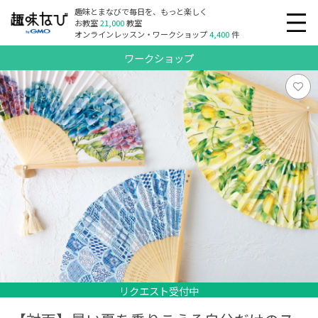
趣味とまなびで毎日を、もっと楽しく
お教室
21,000
教室
オンラインレッスン・ワークショップ
4,400
件
ワークショップ
リクエスト受付中
リクエスト受付中