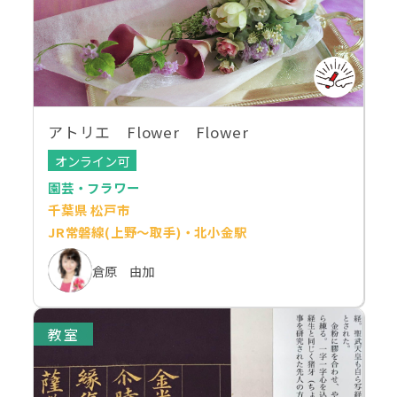
アトリエ Flower Flower
オンライン可
園芸・フラワー
千葉県 松戸市
JR常磐線(上野～取手)・北小金駅
倉原 由加
教室