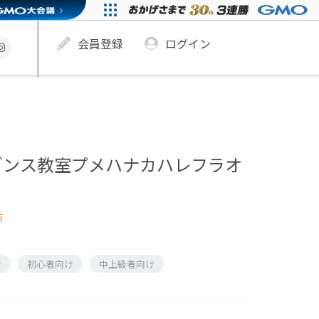
会員登録
ログイン
ダンス教室プメハナカハレフラオ
市
け
初心者向け
中上級者向け