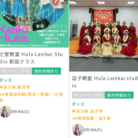
辻堂教室 Hula Lanikai Stu
dio 新設クラス
オンライン不可
無料体験あり
逗子教室 Hula Lanikai stu
ダンス
io
神奈川県 藤沢市
JR東海道本線(東京～熱海)・辻堂
オンライン不可
無料体験あり
駅
ダンス
神奈川県 逗子市
ERI INAZU
JR横須賀線・逗子駅
ERI INAZU