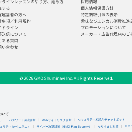
ンラインレッスンのやり方、始め方
採用情報
催する
個人情報保護方針
室運営者の方へ
特定商取引法の表示
責事項／利用規約
趣味なびエシカル消費推進
イドライン
プロモーションについて
部送信について
メーカー・広告代理店のご
くある質問
問い合わせ
© 2026 GMO Shuminavi Inc. All Rights Reserved.