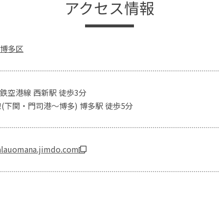
アクセス情報
博多区
鉄空港線 西新駅 徒歩3分
(下関・門司港～博多) 博多駅 徒歩5分
halauomana.jimdo.com