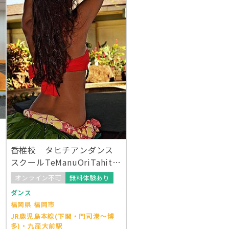
d
香椎校 タヒチアンダンス
スクールTeManuOriTahiti
オンライン不可
無料体験あり
ダンス
福岡県 福岡市
JR鹿児島本線(下関・門司港～博
多)・九産大前駅