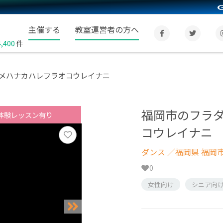
主催する
教室運営者の方へ
4,400
件
メハナカハレフラオコウレイナニ
福岡市のフラ
体験レッスン有り
コウレイナニ
ダンス
／福岡県 福岡
0
女性向け
シニア向