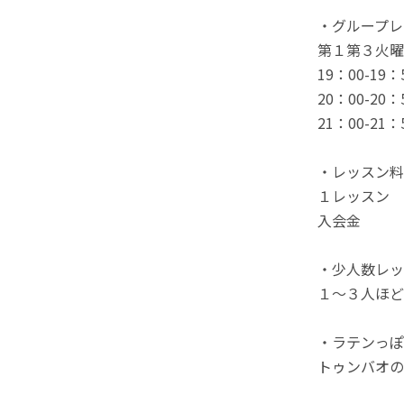
・グループレ
第１第３火曜
19：00-1
20：00-2
21：00-2
・レッスン料
１レッスン 3
入会金 2,
・少人数レッ
１～３人ほど
・ラテンっぽ
トゥンバオの