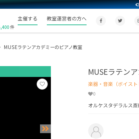
主催する
教室運営者の方へ
4,400
件
MUSEラテンアカデミーのピアノ教室
MUSEラテン
楽器・音楽（ボイスト
0
オルケスタデラルス斎