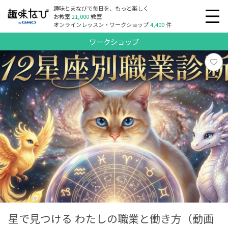
趣味とまなびで毎日を、もっと楽しく
お教室
21,000
教室
オンラインレッスン・ワークショップ
4,400
件
ワークショップ
星で見つける わたしの職業と働き方（動画