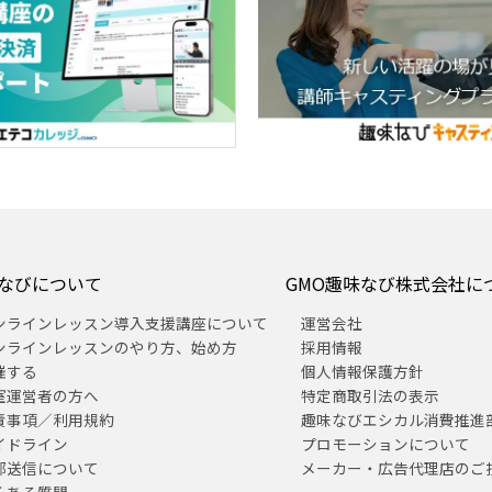
なびについて
GMO趣味なび株式会社に
ンラインレッスン導入支援講座について
運営会社
ンラインレッスンのやり方、始め方
採用情報
催する
個人情報保護方針
室運営者の方へ
特定商取引法の表示
責事項／利用規約
趣味なびエシカル消費推進
イドライン
プロモーションについて
部送信について
メーカー・広告代理店のご
くある質問