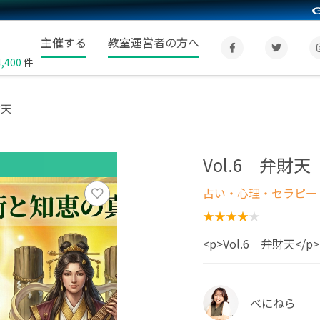
主催する
教室運営者の方へ
4,400
件
財天
Vol.6 弁財天
占い・心理・セラピー
<p>Vol.6 弁財天</p>
べにねら