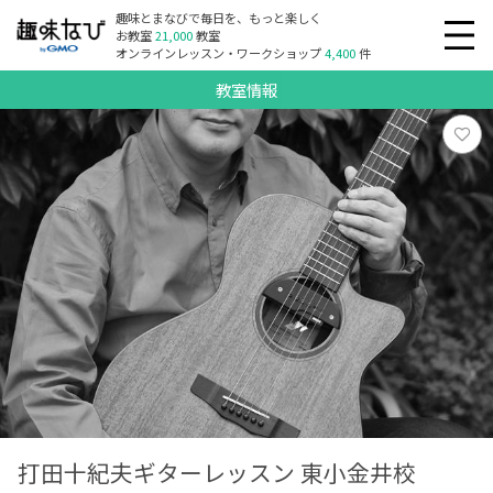
趣味とまなびで毎日を、もっと楽しく
お教室
21,000
教室
オンラインレッスン・ワークショップ
4,400
件
教室情報
打田十紀夫ギターレッスン 東小金井校