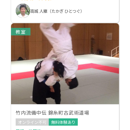
高城 人継（たかぎ ひとつぐ）
教室
竹内流備中伝 錦糸町古武術道場
オンライン不可
無料体験あり