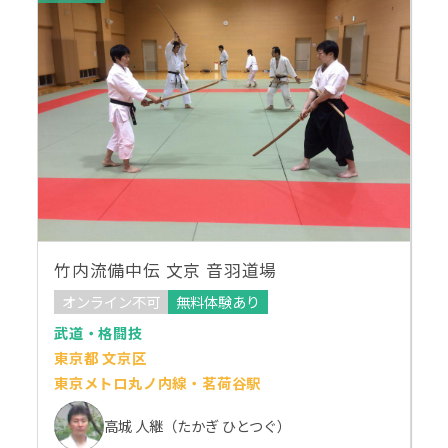
竹内流備中伝 文京 音羽道場
オンライン不可
無料体験あり
武道・格闘技
東京都 文京区
東京メトロ丸ノ内線・茗荷谷駅
高城 人継（たかぎ ひとつぐ）