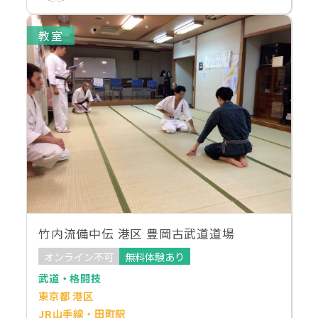
教室
竹内流備中伝 港区 豊岡古武道道場
オンライン不可
無料体験あり
武道・格闘技
東京都 港区
JR山手線・田町駅