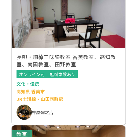
長唄・細棹三味線教室 香美教室、高知教
室、南国教室、田野教室
オンライン可
無料体験あり
文化・伝統
高知県 香美市
JR土讃線・山田西町駅
杵屋彌之吉
教室