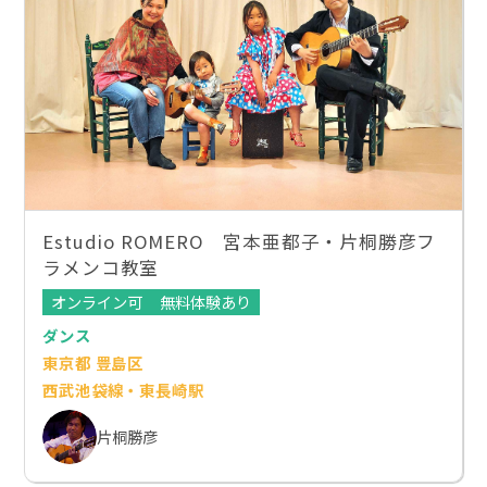
Estudio ROMERO 宮本亜都子・片桐勝彦フ
ラメンコ教室
オンライン可
無料体験あり
ダンス
東京都 豊島区
西武池袋線・東長崎駅
片桐勝彦