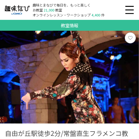
趣味とまなびで毎日を、もっと楽しく
お教室
21,000
教室
オンラインレッスン・ワークショップ
4,400
件
教室情報
自由が丘駅徒歩2分/常盤直生フラメンコ教