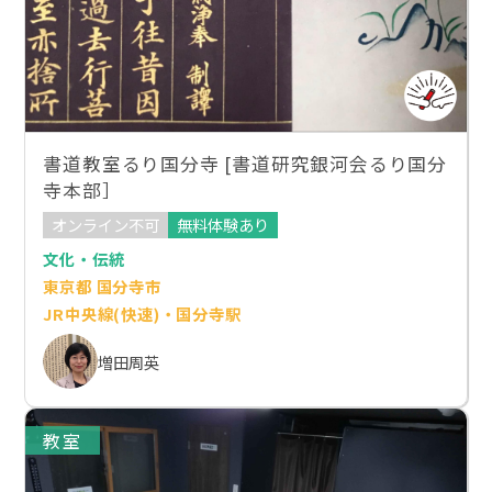
書道教室るり国分寺 [書道研究銀河会るり国分
寺本部］
オンライン不可
無料体験あり
文化・伝統
東京都 国分寺市
JR中央線(快速)・国分寺駅
増田周英
教室