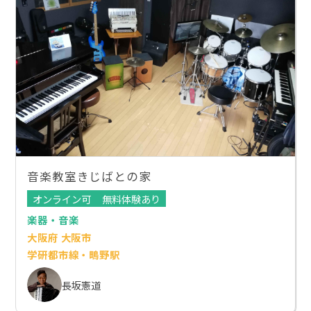
音楽教室きじばとの家
オンライン可
無料体験あり
楽器・音楽
大阪府 大阪市
学研都市線・鴫野駅
長坂憲道