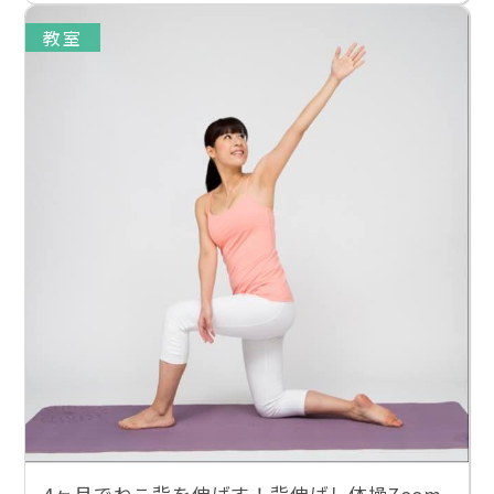
教室
4ヶ月でねこ背を伸ばす！背伸ばし体操Zoom