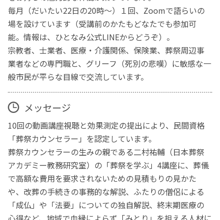
毎月（だいたい22日の20時～）１回、Zoomで語らいの
場を設けています（受講前のかたもどなたでも参加可
能。情報は、ひとなみ公式LINEからどうぞ）。
宗教者、士業者、医療・介護関係、保険業、葬祭周辺事
業者などの専門職と、グリーフ（死別の悲嘆）に敏感な一
般市民が平らな目線で交流しています。
メッセージ
10回の動画講座視聴と効果測定の提出により、民間資格
「葬祭カウンセラー」を認定しています。
葬祭カウンセラーの生みの親である二村祐輔（日本葬祭
アカデミー教務研究室）の「葬祭を学ぶ」4講座に、葬儀
で高額な費用を要求されないための見積もりの見かた
や、改葬の手続きの事務的な解説、ふたりの僧侶による
「成仏」や「法要」についての独自解説、終末期医療の
心得など、地域で血縁によらず「みとり」を担える人材に