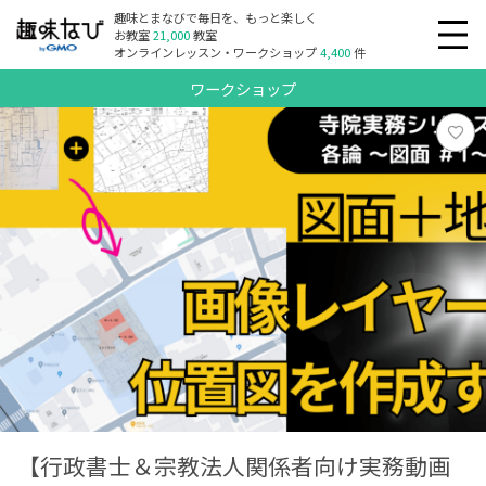
趣味とまなびで毎日を、もっと楽しく
お教室
21,000
教室
オンラインレッスン・ワークショップ
4,400
件
ワークショップ
【行政書士＆宗教法人関係者向け実務動画