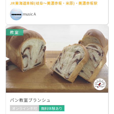
JR東海道本線(岐阜～美濃赤坂・米原)・美濃赤坂駅
music A
教室
パン教室ブランシュ
オンライン不可
無料体験あり