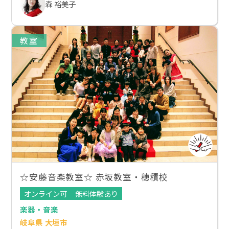
森 裕美子
教室
☆安藤音楽教室☆ 赤坂教室・穂積校
オンライン可
無料体験あり
楽器・音楽
岐阜県 大垣市