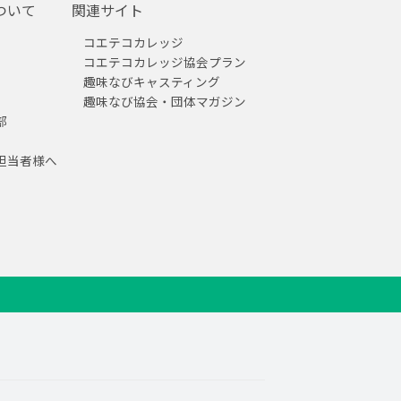
ついて
関連サイト
コエテコカレッジ
コエテコカレッジ協会プラン
趣味なびキャスティング
趣味なび協会・団体マガジン
部
担当者様へ