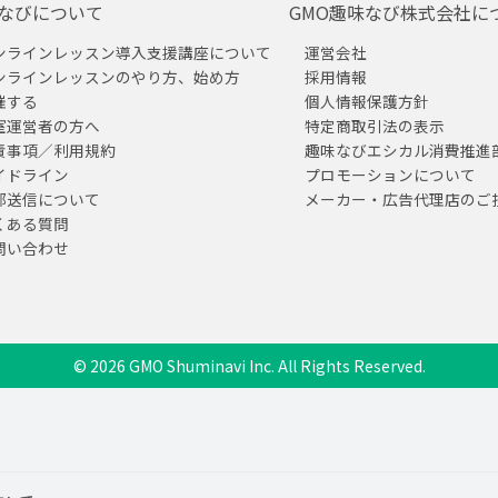
なびについて
GMO趣味なび株式会社に
ンラインレッスン導入支援講座について
運営会社
ンラインレッスンのやり方、始め方
採用情報
催する
個人情報保護方針
室運営者の方へ
特定商取引法の表示
責事項／利用規約
趣味なびエシカル消費推進
イドライン
プロモーションについて
部送信について
メーカー・広告代理店のご
くある質問
問い合わせ
© 2026 GMO Shuminavi Inc. All Rights Reserved.