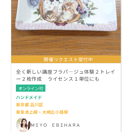
開催リクエスト受付中
全く新しい講座フラパ―ジュ体験２トレイ
ー２枚作成 ライセンス１単位にも
オンライン可
ハンドメイド
東京都 品川区
東急池上線・大崎広小路駅
ＭＩＹＯ ＥＢＩＨＡＲＡ