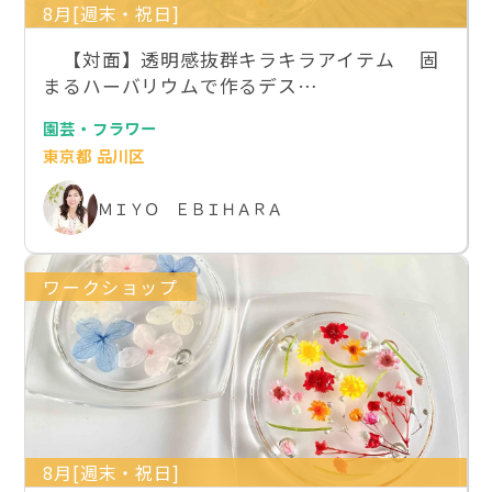
8月[週末・祝日]
【対面】透明感抜群キラキラアイテム 固
まるハーバリウムで作るデス…
園芸・フラワー
東京都 品川区
ＭＩＹＯ ＥＢＩＨＡＲＡ
ワークショップ
8月[週末・祝日]