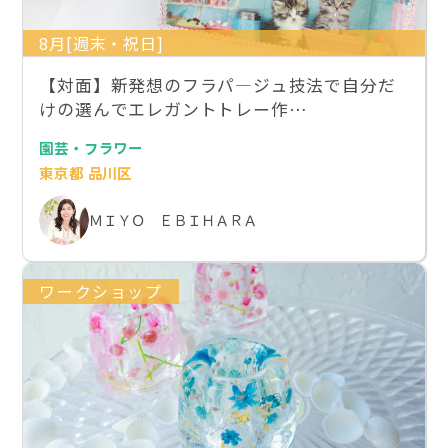
8月[週末・祝日]
【対面】新発想のフラパ―ジュ技法で自分だ
けの選んでエレガントトレー作…
園芸・フラワー
東京都 品川区
ＭＩＹＯ ＥＢＩＨＡＲＡ
ワークショップ