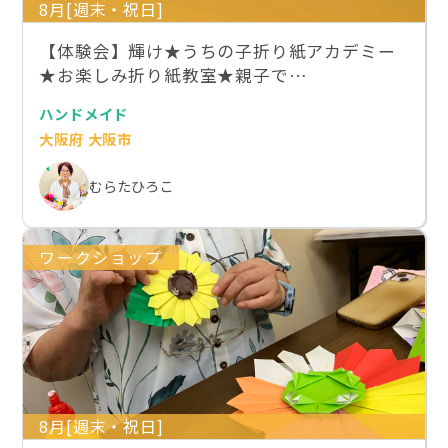
8月[週末・祝日]
【体験会】輝け★うちの子折り紙アカデミー
★お楽しみ折り紙教室★親子で…
ハンドメイド
大阪府 大阪市
むらたひろこ
ワークショップ
8月[週末・祝日]