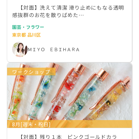
【対面】洗えて清潔 滑り止めにもなる透明
感抜群のお花を散りばめた…
園芸・フラワー
東京都 品川区
ＭＩＹＯ ＥＢＩＨＡＲＡ
ワークショップ
8月[週末・祝日]
【対面】残り１本 ピンクゴールドカラ