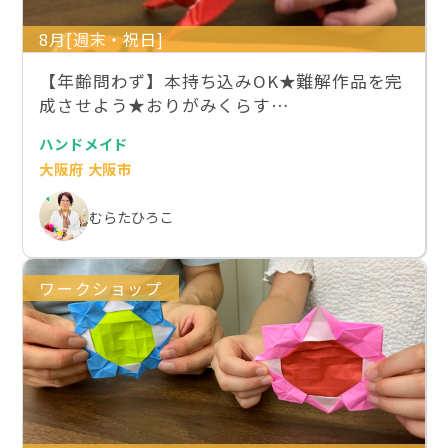
8月[週末・祝日]
【年齢問わず】本持ち込みOK★難解作品を完
成させよう★おりがみくらす…
ハンドメイド
大阪府 大阪市
むらたひろこ
ワークショップ