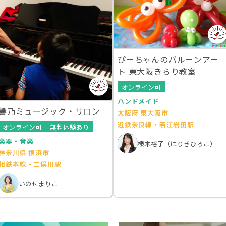
ぴーちゃんのバルーンアー
ト 東大阪きらり教室
オンライン可
ハンドメイド
響乃ミュージック・サロン
大阪府 東大阪市
近鉄奈良線・若江岩田駅
オンライン可
無料体験あり
楽器・音楽
榛木裕子（はりきひろこ）
神奈川県 横浜市
相鉄本線・二俣川駅
いのせまりこ