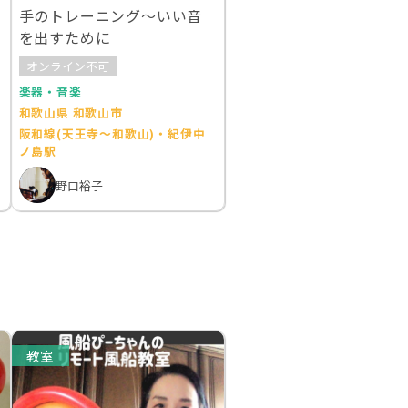
手のトレーニング～いい音
を出すために
オンライン不可
楽器・音楽
和歌山県 和歌山市
阪和線(天王寺～和歌山)・紀伊中
ノ島駅
野口裕子
教室