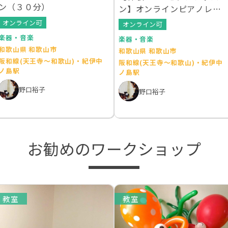
ン（３０分）
ン】オンラインピアノレッ
スン
オンライン可
オンライン可
楽器・音楽
楽器・音楽
和歌山県 和歌山市
和歌山県 和歌山市
阪和線(天王寺～和歌山)・紀伊中
阪和線(天王寺～和歌山)・紀伊中
ノ島駅
ノ島駅
野口裕子
野口裕子
お勧めのワークショップ
教室
教室