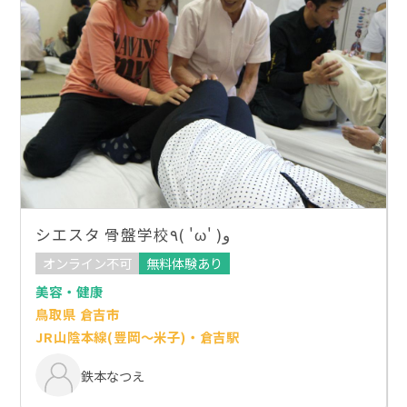
シエスタ 骨盤学校٩( 'ω' )و
オンライン不可
無料体験あり
美容・健康
鳥取県 倉吉市
JR山陰本線(豊岡～米子)・倉吉駅
鉄本なつえ