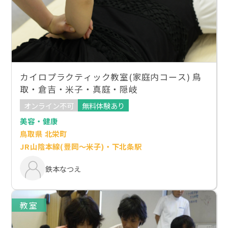
カイロプラクティック教室(家庭内コース) 鳥
取・倉吉・米子・真庭・隠岐
オンライン不可
無料体験あり
美容・健康
鳥取県 北栄町
JR山陰本線(豊岡～米子)・下北条駅
鉄本なつえ
教室