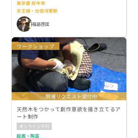
東京都 府中市
京王線・分倍河原駅
福島啓匡
ワークショップ
開催リクエスト受付中
天然木をつかって創作意欲を掻き立てるア
ート制作
オンライン不可
絵画・陶芸