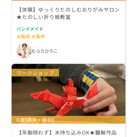
【体験】ゆっくりたのしむおりがみサロン
★たのしい折り紙教室
ハンドメイド
大阪府 大阪市
むらたひろこ
ワークショップ
8月[週末・祝日]
【年齢問わず】本持ち込みOK★難解作品