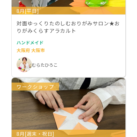
8月[平日]
対面ゆっくりたのしむおりがみサロン★お
りがみくらすアラカルト
ハンドメイド
大阪府 大阪市
むらたひろこ
ワークショップ
8月[週末・祝日]