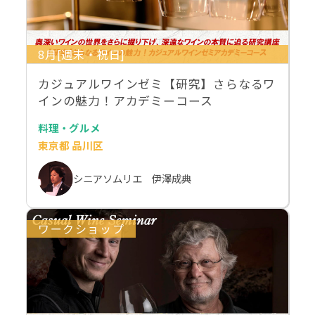
8月[週末・祝日]
カジュアルワインゼミ【研究】さらなるワ
インの魅力！アカデミーコース
料理・グルメ
東京都 品川区
シニアソムリエ 伊澤成典
ワークショップ