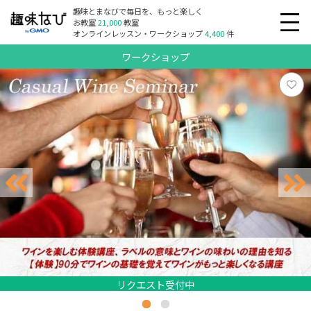
趣味とまなびで毎日を、もっと楽しく
お教室
21,000
教室
オンラインレッスン・ワークショップ
4,400
件
ワークショップ
リクエスト受付中
リクエスト受付中
リクエスト受付中