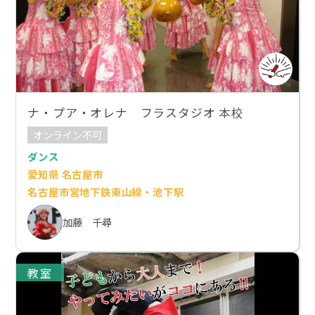
ナ・プア・オレナ フラスタジオ 本校
オンライン不可
ダンス
愛知県 名古屋市
名古屋市営地下鉄東山線・池下駅
加藤 千尋
教室