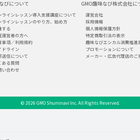
なびについて
GMO趣味なび株式会社に
ンラインレッスン導入支援講座について
運営会社
ンラインレッスンのやり方、始め方
採用情報
催する
個人情報保護方針
室運営者の方へ
特定商取引法の表示
責事項／利用規約
趣味なびエシカル消費推進
イドライン
プロモーションについて
部送信について
メーカー・広告代理店のご
くある質問
問い合わせ
© 2026 GMO Shuminavi Inc. All Rights Reserved.