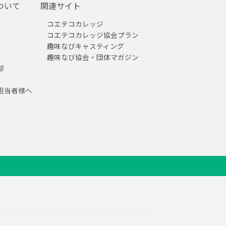
ついて
関連サイト
コエテコカレッジ
コエテコカレッジ協会プラン
趣味なびキャスティング
趣味なび協会・団体マガジン
部
担当者様へ