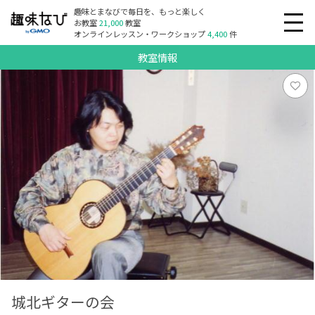
趣味とまなびで毎日を、もっと楽しく
お教室
21,000
教室
オンラインレッスン・ワークショップ
4,400
件
教室情報
城北ギターの会