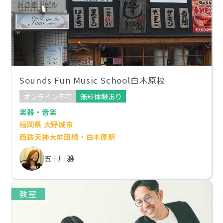
Sounds Fun Music School白木原校
オンライン不可
無料体験あり
楽器・音楽
福岡県 大野城市
西鉄天神大牟田線・白木原駅
五十川 雅
教室