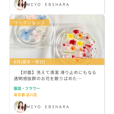
ＭＩＹＯ ＥＢＩＨＡＲＡ
ワークショップ
8月[週末・祝日]
【対面】洗えて清潔 滑り止めにもなる
透明感抜群のお花を散りばめた…
園芸・フラワー
東京都 品川区
ＭＩＹＯ ＥＢＩＨＡＲＡ