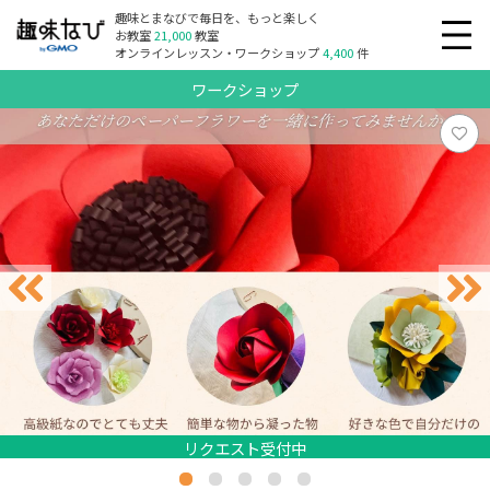
趣味とまなびで毎日を、もっと楽しく
お教室
21,000
教室
オンラインレッスン・ワークショップ
4,400
件
ワークショップ
リクエスト受付中
リクエスト受付中
リクエスト受付中
リクエスト受付中
リクエスト受付中
リクエスト受付中