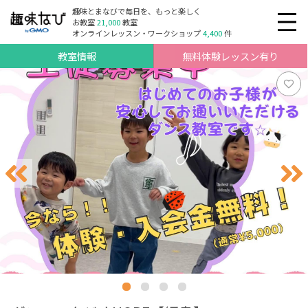
趣味とまなびで毎日を、もっと楽しく
お教室
21,000
教室
オンラインレッスン・ワークショップ
4,400
件
教室情報
無料体験レッスン有り