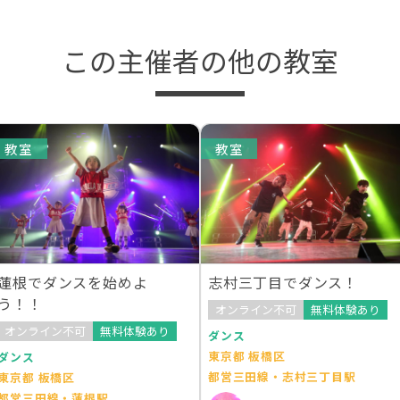
この主催者の他の教室
教室
教室
蓮根でダンスを始めよ
志村三丁目でダンス！
う！！
オンライン不可
無料体験あり
オンライン不可
無料体験あり
ダンス
東京都 板橋区
ダンス
都営三田線・志村三丁目駅
東京都 板橋区
都営三田線・蓮根駅