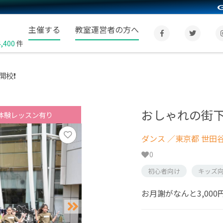
主催する
教室運営者の方へ
4,400
件
校❗️
おしゃれの街下
体験レッスン有り
ダンス
／東京都 世田
0
初心者向け
キッズ
お月謝がなんと3,000