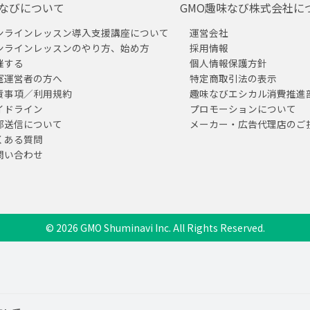
なびについて
GMO趣味なび株式会社に
ンラインレッスン導入支援講座について
運営会社
ンラインレッスンのやり方、始め方
採用情報
催する
個人情報保護方針
室運営者の方へ
特定商取引法の表示
責事項／利用規約
趣味なびエシカル消費推進
イドライン
プロモーションについて
部送信について
メーカー・広告代理店のご
くある質問
問い合わせ
© 2026 GMO Shuminavi Inc. All Rights Reserved.