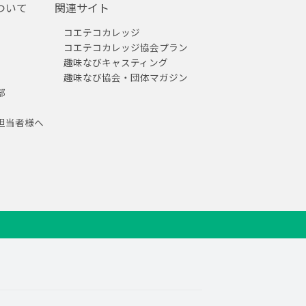
ついて
関連サイト
コエテコカレッジ
コエテコカレッジ協会プラン
趣味なびキャスティング
趣味なび協会・団体マガジン
部
担当者様へ