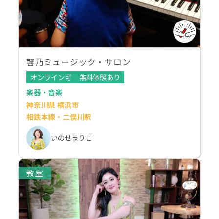
響乃ミュージック・サロン
オンライン可
無料体験あり
楽器・音楽
神奈川県 横浜市
相鉄本線・二俣川駅
いのせまりこ
教室