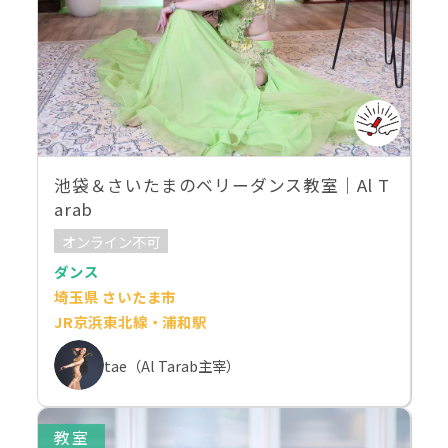
池袋＆さいたまのベリーダンス教室｜Al T
arab
オンライン不可
ダンス
埼玉県 さいたま市
JR京浜東北線・浦和駅
tae（Al Tarab主宰）
教室